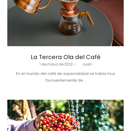
La Tercera Ola del Café
Posted
1 de mayo de 2022
by
Juan
on
En el mundo del café de especialidad se habla muy
frecuentemente de…