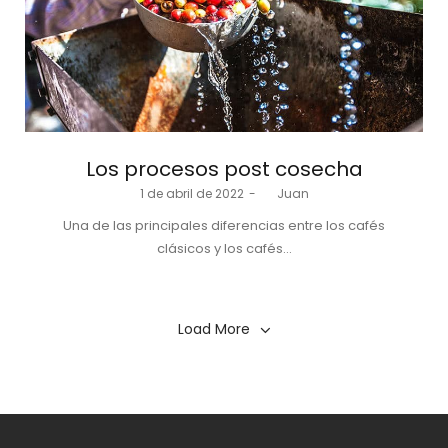
Los procesos post cosecha
Posted
1 de abril de 2022
by
Juan
on
Una de las principales diferencias entre los cafés
clásicos y los cafés…
Load More