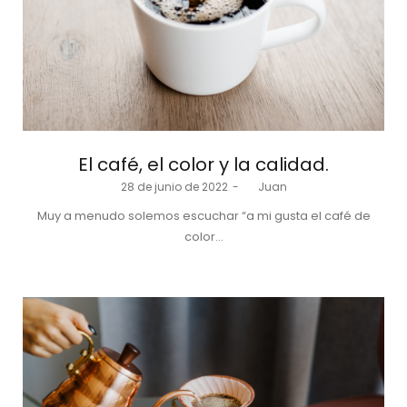
El café, el color y la calidad.
Posted
28 de junio de 2022
by
Juan
on
Muy a menudo solemos escuchar “a mi gusta el café de
color…