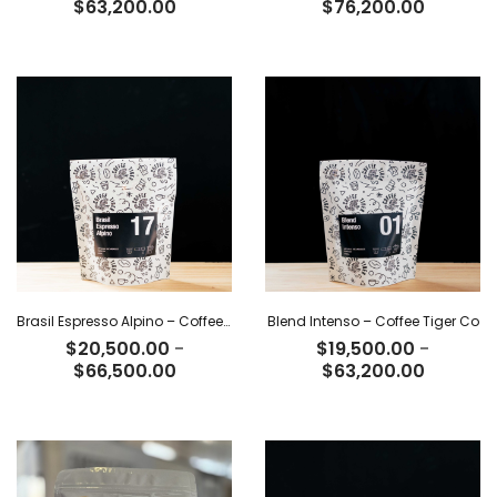
Rango
Rango
$
63,200.00
$
76,200.00
de
de
precios:
precios:
desde
desde
$19,500.00
$23,500
hasta
hasta
$63,200.00
$76,200
Brasil Espresso Alpino – Coffee Tiger Co
Blend Intenso – Coffee Tiger Co
$
20,500.00
-
$
19,500.00
-
Rango
Rango
$
66,500.00
$
63,200.00
de
de
precios:
precios:
desde
desde
$20,500.00
$19,500
hasta
hasta