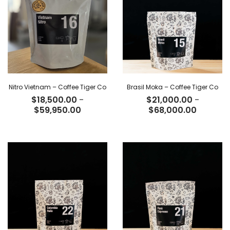
$66,500.00
$63,200
Nitro Vietnam – Coffee Tiger Co
Brasil Moka – Coffee Tiger Co
$
18,500.00
-
$
21,000.00
-
Rango
Rango
$
59,950.00
$
68,000.00
de
de
precios:
precios:
desde
desde
$18,500.00
$21,000
hasta
hasta
$59,950.00
$68,000