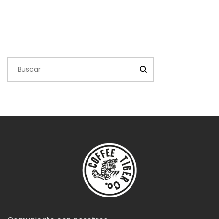
precios:
desde
$26,900.00
hasta
$45,900.00