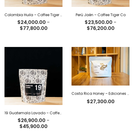
Colombia Huila – Coffee Tiger Co
Perú Jaén – Coffee Tiger Co
$
24,000.00
-
$
23,500.00
-
Rango
Rango
$
77,800.00
$
76,200.00
de
de
precios:
precios:
desde
desde
$24,000.00
$23,500
hasta
hasta
$77,800.00
$76,200
Costa Rica Honey – Ediciones Limitadas Tiger
$
27,300.00
19 Guatemala Lavado – Coffee Tiger Co
$
26,900.00
-
Rango
$
45,900.00
de