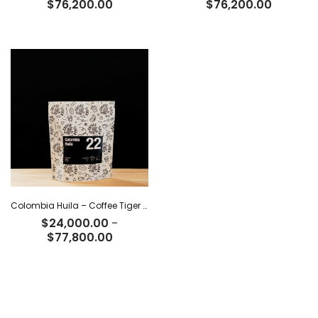
Rango
Rango
$
76,200.00
$
76,200.00
de
de
precios:
precios:
desde
desde
$23,500.00
$23,500
hasta
hasta
$76,200.00
$76,200
Colombia Huila – Coffee Tiger Co
$
24,000.00
-
Rango
$
77,800.00
de
precios:
desde
$24,000.00
hasta