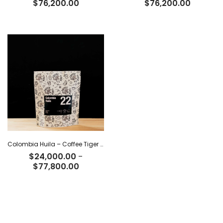
Rango
Rango
$
76,200.00
$
76,200.00
de
de
precios:
precios:
desde
desde
$23,500.00
$23,500
hasta
hasta
$76,200.00
$76,200
Colombia Huila – Coffee Tiger Co
$
24,000.00
-
Rango
$
77,800.00
de
precios:
desde
$24,000.00
hasta