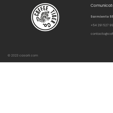
Comunicate
Sarmiento 5
+54 291 527 9
contacto@cof
© 2023
casarli.com