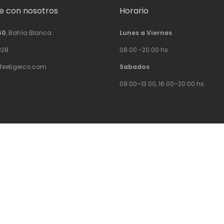
 con nosotros
Horario
50
, Bahía Blanca.
Lunes a Viernes
928
08.00 -20.00 hs
feetigerco.com
Sabados
09:00–13:00, 16:00–20:00 hs