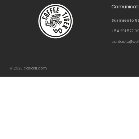
Comunicate
Sarmiento 5
+54 291 527 9
contacto@cof
© 2023
casarli.com