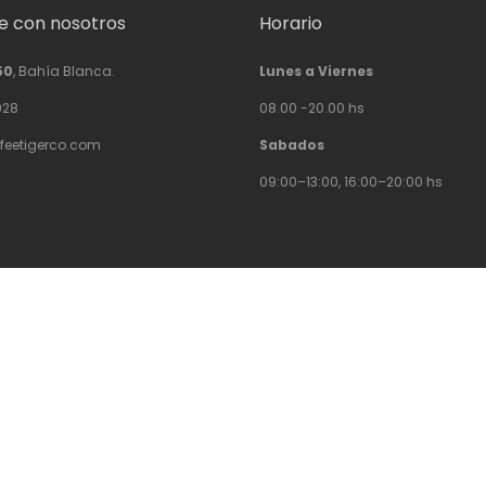
 con nosotros
Horario
50
, Bahía Blanca.
Lunes a Viernes
928
08.00 -20.00 hs
feetigerco.com
Sabados
09:00–13:00, 16:00–20:00 hs