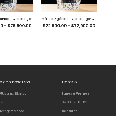
Colombia Orgánico – Coffee Tiger Co
México Orgánico – Coffee Tiger Co
Rango
Rango
00
-
$
76,500.00
$
22,500.00
-
$
72,900.00
de
de
precios:
precios:
desde
desde
$23,600.00
$22,500.
hasta
hasta
$76,500.00
$72,900.
 con nosotros
Horario
50
, Bahía Blanca.
Lunes a Viernes
928
08.00 -20.00 hs
feetigerco.com
Sabados