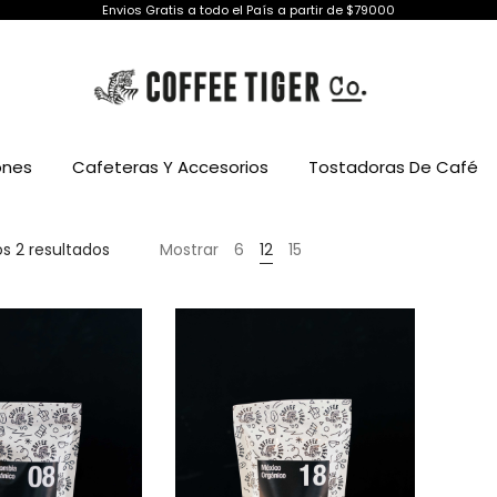
Envios Gratis a todo el País a partir de $79000
ones
Cafeteras Y Accesorios
Tostadoras De Café
Ordenado
s 2 resultados
Mostrar
6
12
15
por
precio:
alto
a
bajo