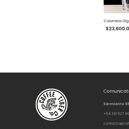
$
23,600.
Comunicate
Sarmiento 5
+54 291 527 9
contacto@cof