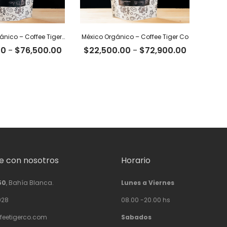
Colombia Orgánico – Coffee Tiger Co
México Orgánico – Coffee Tiger Co
Rango
Rango
00
-
$
76,500.00
$
22,500.00
-
$
72,900.00
de
de
precios:
precios:
desde
desde
$23,600.00
$22,500.
hasta
hasta
$76,500.00
$72,900.
 con nosotros
Horario
50
, Bahía Blanca.
Lunes a Viernes
928
08.00 -20.00 hs
feetigerco.com
Sabados