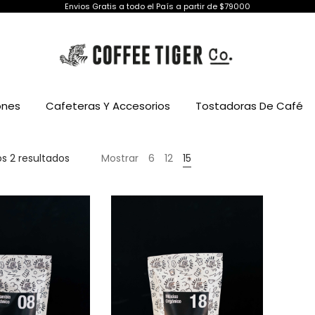
Envios Gratis a todo el País a partir de $79000
ones
Cafeteras Y Accesorios
Tostadoras De Café
Ordenado
s 2 resultados
Mostrar
6
12
15
por
precio:
alto
a
bajo