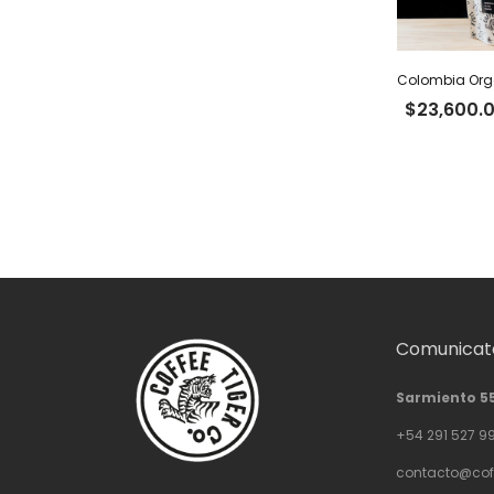
$
23,600.
Comunicate
Sarmiento 5
+54 291 527 9
contacto@cof