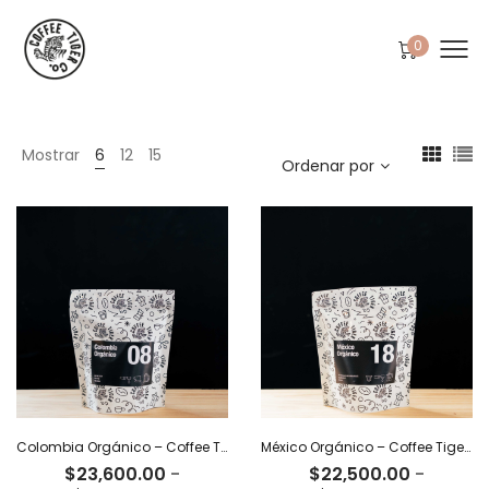
0
Mostrar
6
12
15
Ordenar por
Colombia Orgánico – Coffee Tiger Co
México Orgánico – Coffee Tiger Co
$
23,600.00
-
$
22,500.00
-