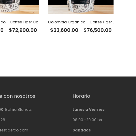
co – Coffee Tiger Co
Colombia Orgánico – Coffee Tiger Co
Rango
Rango
00
-
$
72,900.00
$
23,600.00
-
$
76,500.00
de
de
precios:
precios:
desde
desde
$22,500.00
$23,600.
hasta
hasta
$72,900.00
$76,500.
 con nosotros
Horario
50
, Bahía Blanca.
Lunes a Viernes
928
08.00 -20.00 hs
feetigerco.com
Sabados