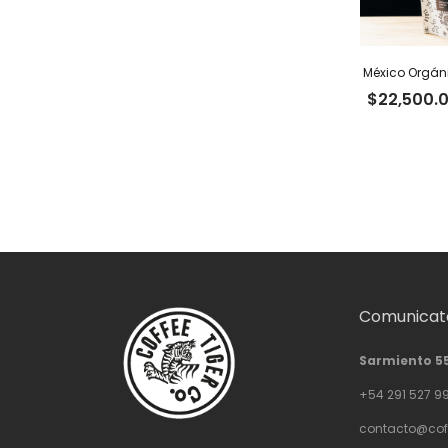
México Orgáni
$
22,500.
Comunicate
Sarmiento 5
+54 291 527 9
contacto@cof