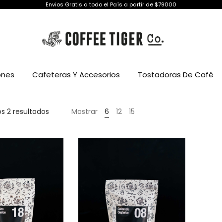
Envios Gratis a todo el País a partir de $79000
ones
Cafeteras Y Accesorios
Tostadoras De Café
Ordenado
s 2 resultados
Mostrar
6
12
15
por
precio:
bajo
a
alto