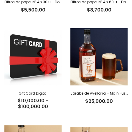
Filtros de papel N° 4 x 30 u – Domestic
Filtros de papel N° 4 x 60 u – Domestic
$
5,500.00
$
8,700.00
Gift Card Digital
Jarabe de Avellana – Main Fusion
$
10,000.00
-
$
25,000.00
Rango
$
100,000.00
de
precios:
desde
$10,000.00