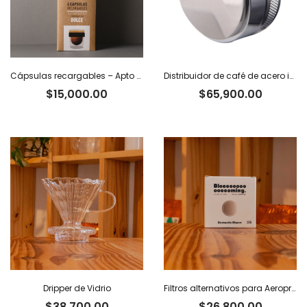
Cápsulas recargables – Apto Dolce Gusto x 4
Distribuidor de café de acero inoxidable
$
15,000.00
$
65,900.00
Dripper de Vidrio
Filtros alternativos para Aeropress x 100 u.
$
38,700.00
$
26,800.00