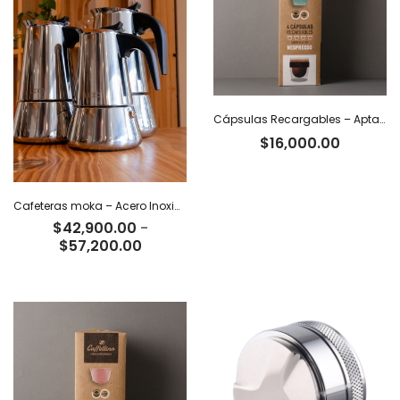
Cápsulas Recargables – Aptas Nespresso x 4
$
16,000.00
Cafeteras moka – Acero Inoxidable
$
42,900.00
-
Rango
$
57,200.00
de
precios:
desde
$42,900.00
hasta
$57,200.00