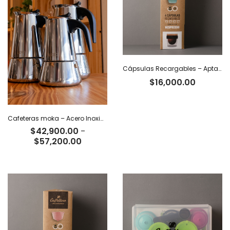
Cápsulas Recargables – Aptas Nespresso x 4
$
16,000.00
Cafeteras moka – Acero Inoxidable
$
42,900.00
-
Rango
$
57,200.00
de
precios:
desde
$42,900.00
hasta
$57,200.00