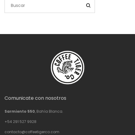
Comunicate con nosotros
Sarmiento 550
, Bahía Blanca.
+54 291 527 9928
contacto@coffeetigerco.com