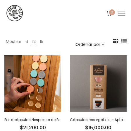
0
Mostrar
6
12
15
Ordenar por
Portacápsulas Nespresso de Bambú
Cápsulas recargables – Apto Dolce Gusto x 4
$
21,200.00
$
15,000.00