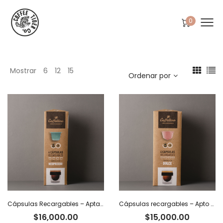
0
Mostrar
6
12
15
Ordenar por
Cápsulas Recargables – Aptas Nespresso x 4
Cápsulas recargables – Apto Dolce Gusto x 4
$
16,000.00
$
15,000.00