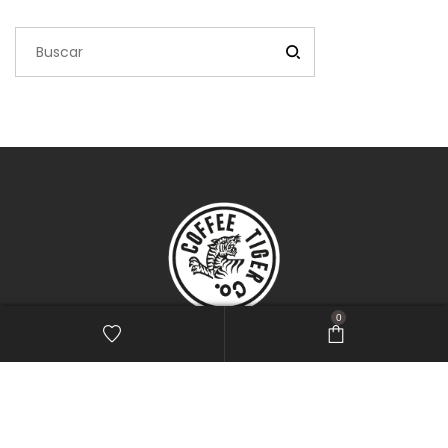
0
Comunicate con nosotros
Sarmiento 550
, Bahía Blanca.
+54 291 527 9928