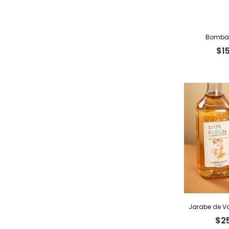
Bomba 
$
1
Jarabe de Va
$
2