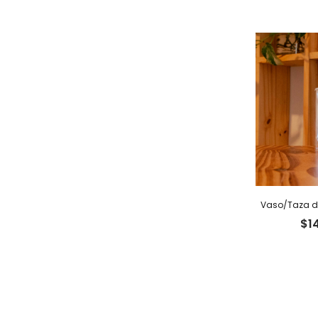
Vaso/Taza do
$
1