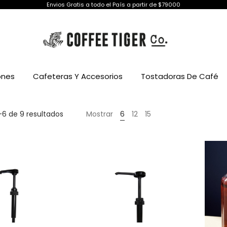
Envios Gratis a todo el País a partir de $79000
ones
Cafeteras Y Accesorios
Tostadoras De Café
–6 de 9 resultados
Mostrar
6
12
15