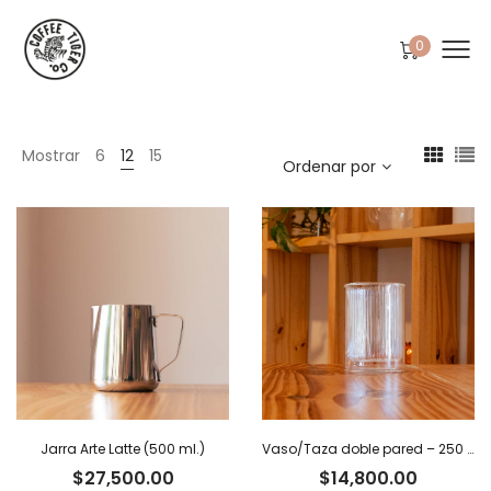
0
Mostrar
6
12
15
Ordenar por
Jarra Arte Latte (500 ml.)
Vaso/Taza doble pared – 250 ml
$
27,500.00
$
14,800.00