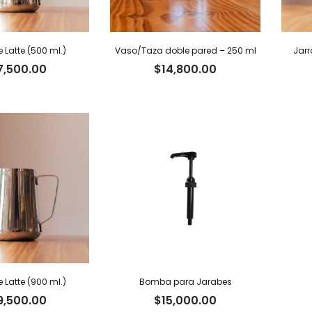
e Latte (500 ml.)
Vaso/Taza doble pared – 250 ml
Jarr
7,500.00
$
14,800.00
e Latte (900 ml.)
Bomba para Jarabes
9,500.00
$
15,000.00