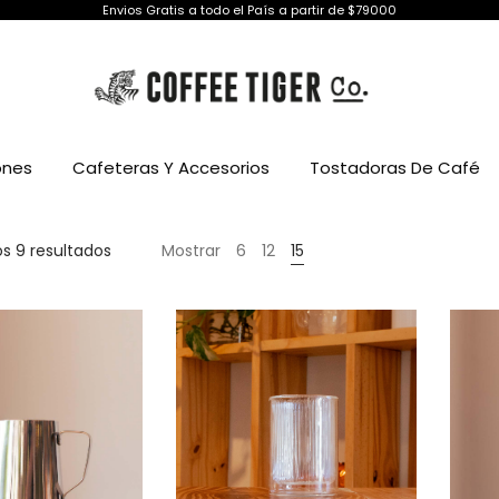
Envios Gratis a todo el País a partir de $79000
ones
Cafeteras Y Accesorios
Tostadoras De Café
Ordenado
s 9 resultados
Mostrar
6
12
15
por
popularidad