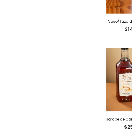
Vaso/Taza do
$
1
Jarabe de Car
$
2