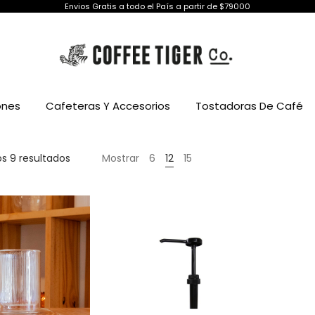
Envios Gratis a todo el País a partir de $79000
ones
Cafeteras Y Accesorios
Tostadoras De Café
Ordenado
s 9 resultados
Mostrar
6
12
15
por
precio:
bajo
a
alto