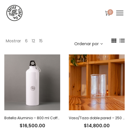
0
Mostrar
6
12
15
Ordenar por
Botella Aluminio – 800 ml Coffee Tiger Co.
Vaso/Taza doble pared – 250 ml
$
16,500.00
$
14,800.00