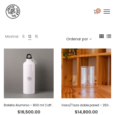
0
Mostrar
6
12
15
Ordenar por
Botella Aluminio – 800 ml Coffee Tiger Co.
Vaso/Taza doble pared – 250 ml
$
16,500.00
$
14,800.00