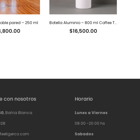
ble pared – 250 ml
Botella Aluminio – 800 ml Coffee Tiger Co.
4,800.00
$
16,500.00
 con nosotros
Horario
50
, Bahía Blanca.
Lunes a Viernes
928
08.00 -20.00 hs
feetigerco.com
Sabados