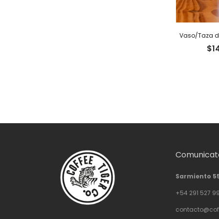
Vaso/Taza do
$
1
Comunicate
Sarmiento 5
+54 291 527 9
contacto@cof