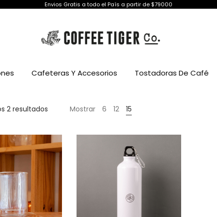
Envios Gratis a todo el País a partir de $79000
ones
Cafeteras Y Accesorios
Tostadoras De Café
Ordenado
s 2 resultados
Mostrar
6
12
15
por
puntuación
media