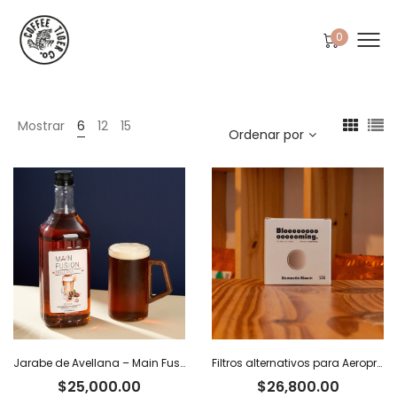
0
Mostrar
6
12
15
Ordenar por
Jarabe de Avellana – Main Fusion
Filtros alternativos para Aeropress x 100 u.
$
25,000.00
$
26,800.00