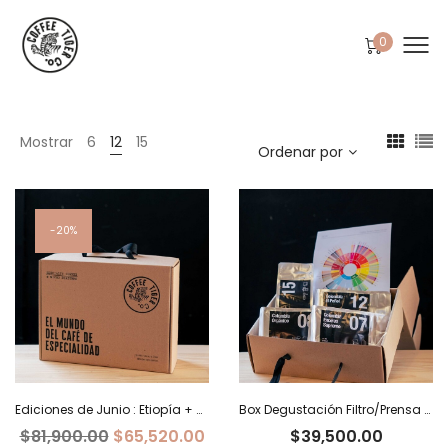
0
Mostrar
6
12
15
Ordenar por
20%
Ediciones de Junio : Etiopía + Burundi+ Costa Rica
Box Degustación Filtro/Prensa – 400 g
El
El
$
81,900.00
$
65,520.00
$
39,500.00