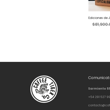
$
81,900.
Comunicate
Sarmiento 5
+54 291 527 9
contacto@cof