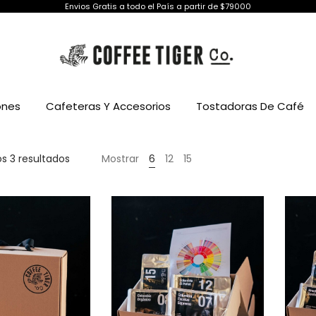
Envios Gratis a todo el País a partir de $79000
ones
Cafeteras Y Accesorios
Tostadoras De Café
Ordenado
s 3 resultados
Mostrar
6
12
15
por
puntuación
media