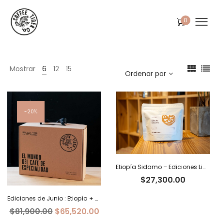
0
Mostrar
6
12
15
Ordenar por
20%
Etiopía Sidamo – Ediciones Limitadas Tiger
$
27,300.00
Ediciones de Junio : Etiopía + Burundi+ Costa Rica
El
El
$
81,900.00
$
65,520.00