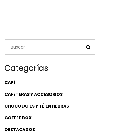
precio
precio
original
actual
era:
es:
$81,900.00.
$65,520.00.
Categorías
CAFÉ
CAFETERAS Y ACCESORIOS
CHOCOLATES Y TÉ EN HEBRAS
COFFEE BOX
DESTACADOS