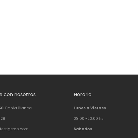
 con nosotros
Horario
50
, Bahía Blanca.
Lunes a Viernes
928
08.00 -20.00 hs
feetigerco.com
Sabados