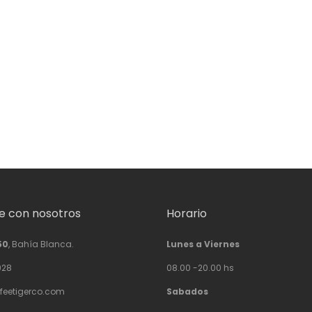
 con nosotros
Horario
50
, Bahía Blanca.
Lunes a Viernes
928
08.00 -20.00 hs
feetigerco.com
Sabados