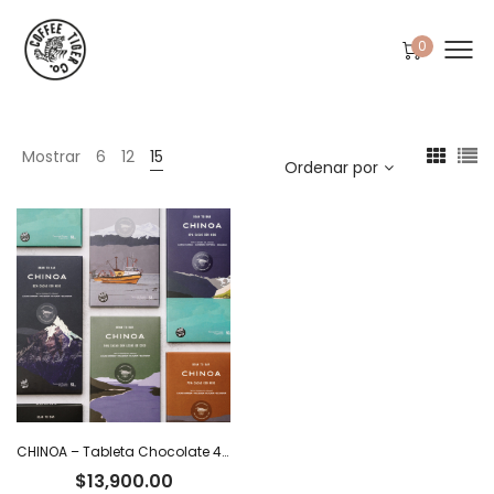
0
Mostrar
6
12
15
Ordenar por
CHINOA – Tableta Chocolate 40% con leche y café x 50 g
$
13,900.00