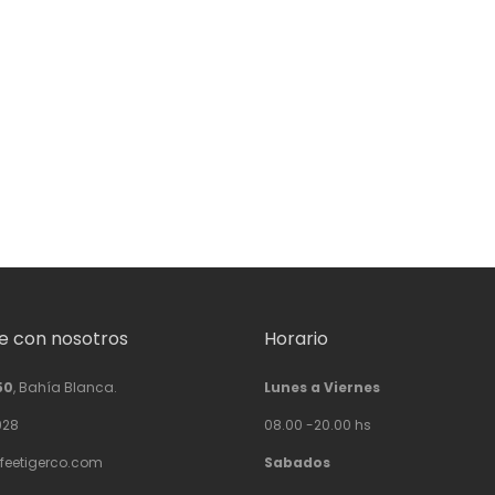
 con nosotros
Horario
50
, Bahía Blanca.
Lunes a Viernes
928
08.00 -20.00 hs
feetigerco.com
Sabados