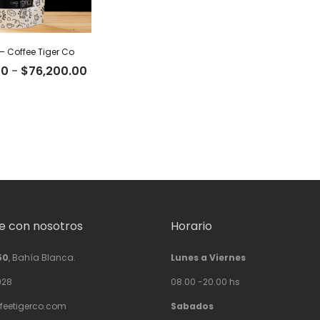
– Coffee Tiger Co
Rango
00
-
$
76,200.00
de
precios:
desde
$23,500.00
hasta
$76,200.00
 con nosotros
Horario
50
, Bahía Blanca.
Lunes a Viernes
928
08.00 -20.00 hs
feetigerco.com
Sabados