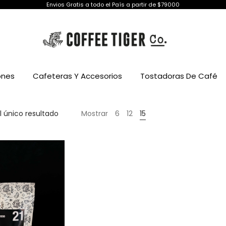
Envios Gratis a todo el País a partir de $79000
ones
Cafeteras Y Accesorios
Tostadoras De Café
 único resultado
Mostrar
6
12
15