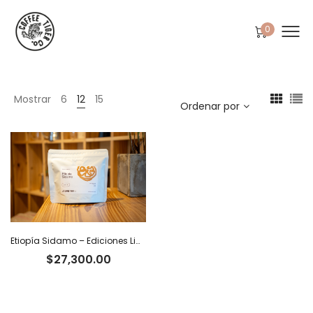
0
Mostrar
6
12
15
Ordenar por
Etiopía Sidamo – Ediciones Limitadas Tiger
$
27,300.00