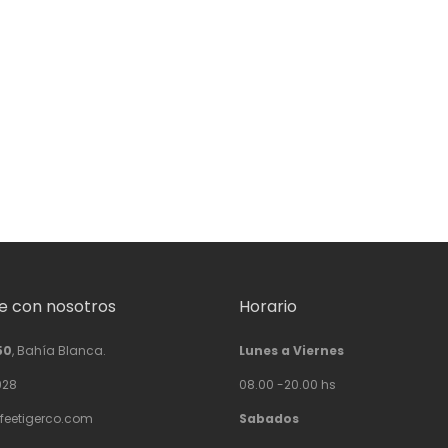
 con nosotros
Horario
50
, Bahía Blanca.
Lunes a Viernes
928
08.00 -20.00 hs
feetigerco.com
Sabados