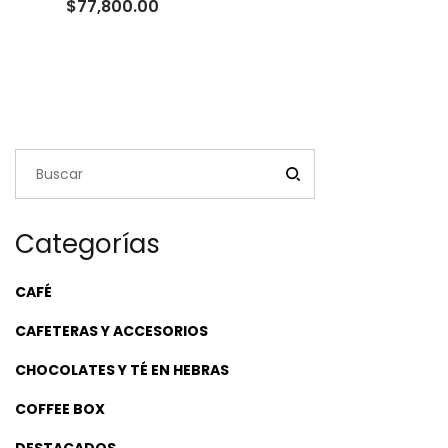
Rango
$
77,800.00
de
precios:
desde
$24,000.00
hasta
$77,800.00
Categorías
CAFÉ
CAFETERAS Y ACCESORIOS
CHOCOLATES Y TÉ EN HEBRAS
COFFEE BOX