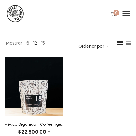
0
Mostrar
6
12
15
Ordenar por
México Orgánico – Coffee Tiger Co
$
22,500.00
-