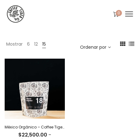
0
Mostrar
6
12
15
Ordenar por
México Orgánico – Coffee Tiger Co
$
22,500.00
-