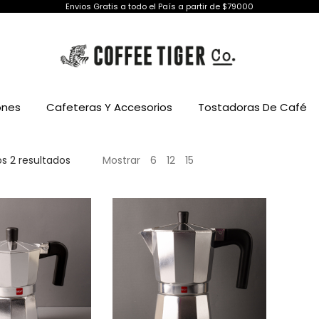
Envios Gratis a todo el País a partir de $79000
ones
Cafeteras Y Accesorios
Tostadoras De Café
Ordenado
s 2 resultados
Mostrar
6
12
15
por
popularidad