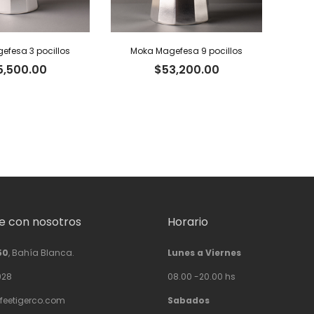
efesa 3 pocillos
Moka Magefesa 9 pocillos
5,500.00
$
53,200.00
 con nosotros
Horario
50
, Bahía Blanca.
Lunes a Viernes
928
08.00 -20.00 hs
feetigerco.com
Sabados