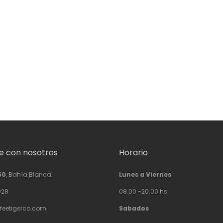
 con nosotros
Horario
50
, Bahía Blanca.
Lunes a Viernes
928
08.00 -20.00 hs
feetigerco.com
Sabados