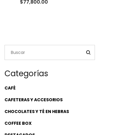
Rango
$
77,800.00
de
precios:
desde
$24,000.00
hasta
$77,800.00
Categorías
CAFÉ
CAFETERAS Y ACCESORIOS
CHOCOLATES Y TÉ EN HEBRAS
COFFEE BOX