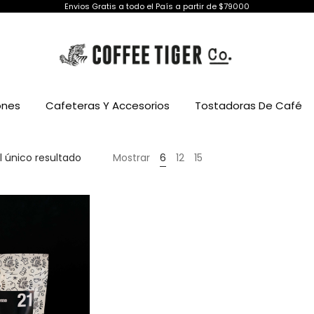
Envios Gratis a todo el País a partir de $79000
ones
Cafeteras Y Accesorios
Tostadoras De Café
 único resultado
Mostrar
6
12
15