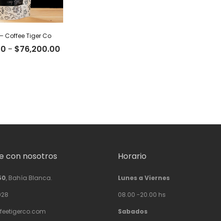
– Coffee Tiger Co
Rango
00
-
$
76,200.00
de
precios:
desde
$23,500.00
hasta
$76,200.00
 con nosotros
Horario
50
, Bahía Blanca.
Lunes a Viernes
928
08.00 -20.00 hs
feetigerco.com
Sabados