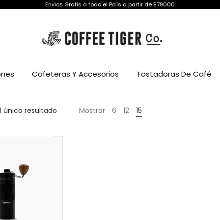
Envios Gratis a todo el País a partir de $79000
ones
Cafeteras Y Accesorios
Tostadoras De Café
 único resultado
Mostrar
6
12
15