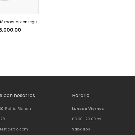
Molinillo de café manual con regulador externo Caffettino
5,000.00
 con nosotros
Horario
50
, Bahía Blanca.
Lunes a Viernes
928
08.00 -20.00 hs
feetigerco.com
Sabados