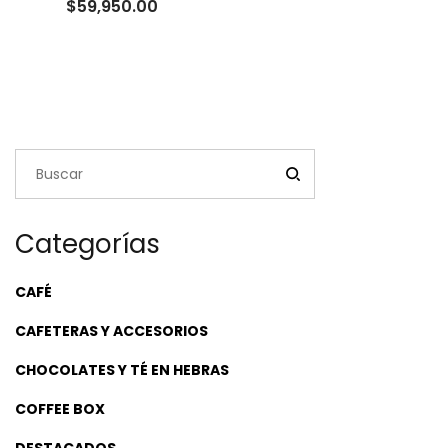
Rango
$
59,950.00
de
precios:
desde
$18,500.00
hasta
$59,950.00
Categorías
CAFÉ
CAFETERAS Y ACCESORIOS
CHOCOLATES Y TÉ EN HEBRAS
COFFEE BOX