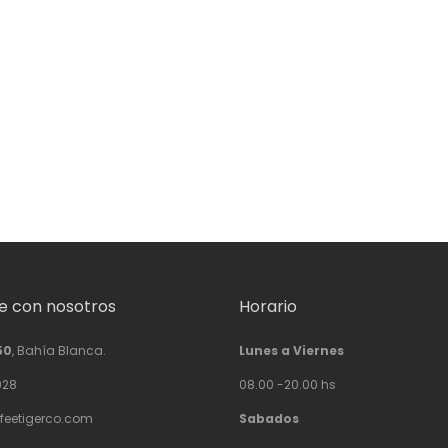
 con nosotros
Horario
50
, Bahía Blanca.
Lunes a Viernes
928
08.00 -20.00 hs
feetigerco.com
Sabados