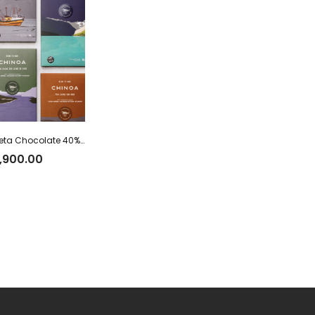
CHINOA – Tableta Chocolate 40% con leche y café x 50 g
,900.00