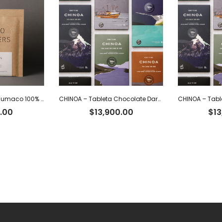
Cacao Roasters – Tumaco 100% x 40 g
CHINOA – Tableta Chocolate Dark 92% Cacao Ecuatoriano x 50 g
.00
$
13,900.00
$
13