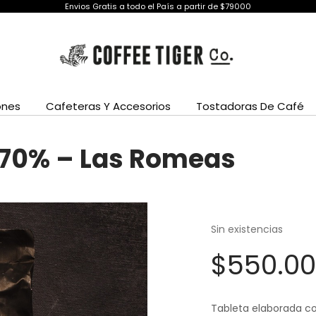
Envios Gratis a todo el País a partir de $79000
ones
Cafeteras Y Accesorios
Tostadoras De Café
 70% – Las Romeas
Sin existencias
$
550.00
Tableta elaborada con