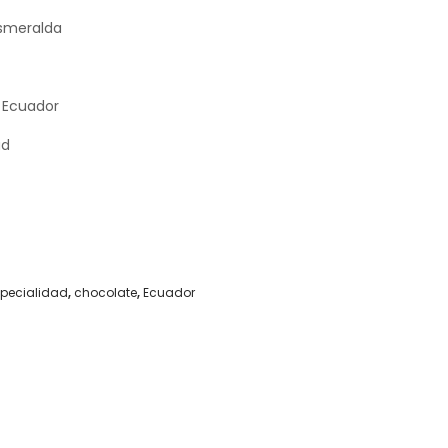
Esmeralda
: Ecuador
ad
pecialidad
,
chocolate
,
Ecuador