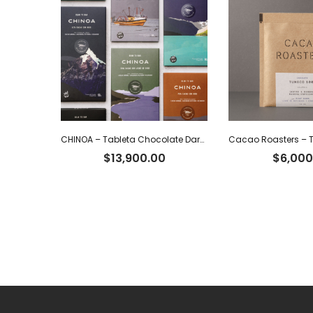
CHINOA – Tableta Chocolate Dark 72% Cacao Intenso Ecuatoriano x 50 g
$
13,900.00
$
6,000