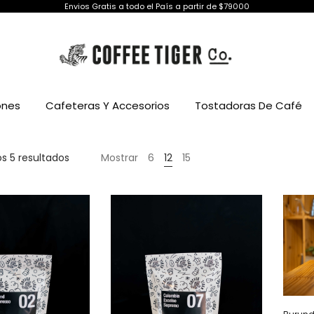
Envios Gratis a todo el País a partir de $79000
ones
Cafeteras Y Accesorios
Tostadoras De Café
Ordenado
s 5 resultados
Mostrar
6
12
15
por
popularidad