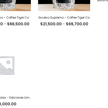
so – Coffee Tiger Co
Excelso Supremo – Coffee Tiger Co
Rango
Rango
00
-
$
66,500.00
$
21,500.00
-
$
69,700.00
de
de
precios:
precios:
desde
desde
$20,500.00
$21,500.0
hasta
hasta
$66,500.00
$69,700.
Geisha de Caldas – Ediciones Limitadas Tiger
0,000.00