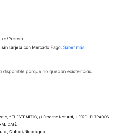
.
ltro/Prensa
sin tarjeta
con Mercado Pago.
Saber más
á disponible porque no quedan existencias.
edia
,
* TUESTE MEDIO
,
// Proceso Natural
,
+ PERFIL FILTRADOS
RAL
,
CAFÉ
ural
,
Catuaí
,
Nicaragua