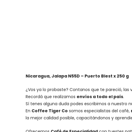
Nicaragua, Jalapa N55D – Puerto Blest x 250 g
¿Vos ya lo probaste? Contanos que te pareció, las 
Recordá que realizamos
envíos a todo el país
.
Sí tenes alguna duda podes escribirnos a nuestro 
En
Coffee Tiger Co
somos especialistas del café,
la mejor calidad posible, capacitándonos y aprend
Ofrecemos
Café de Especialidad
con tuestes nat