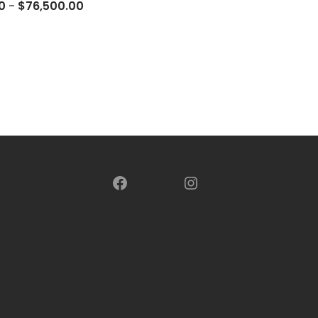
Rango
0
-
$
76,500.00
de
precios:
desde
$23,600.00
hasta
$76,500.00
Facebook
Instagram