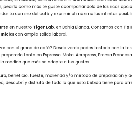
es, pedirlo como más te guste acompañándolo de las ricas opcio
dar tu camino del café y exprimir al máximo las infinitas posibi
arte
en nuestro
Tiger Lab
, en Bahía Blanca. Contamos con
Tal
nicial
con amplia salida laboral.
lizar con el grano de café? Desde verde podes tostarlo con la
to
 prepararlo tanto en Espresso,
Moka
,
Aeropress
,
Prensa Francesa
n la medida que más se adapte a tus gustos.
altura, beneficio, tueste, molienda y/o método de preparación 
á, descubrí y disfrutá de todo lo que esta bebida tiene para ofr