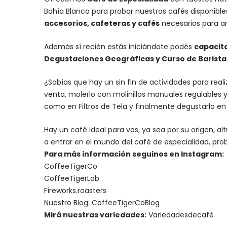
Bahía Blanca para probar nuestros cafés disponibl
accesorios
, cafeteras y
cafés
necesarios para an
Además sí recién estás iniciándote podés
capacit
Degustaciones Geográficas y Curso de Barista I
¿Sabías que hay un sin fin de actividades para rea
venta, molerlo con
molinillos manuales regulables
y
como en Filtros de Tela y finalmente degustarlo e
Hay un
café ideal para vos
, ya sea por su origen, 
a entrar en el mundo del café de especialidad, prob
Para más información seguinos en Instagram:
CoffeeTigerCo
CoffeeTigerLab
Fireworks.roasters
Nuestro Blog:
CoffeeTigerCoBlog
Mirá nuestras variedades:
Variedadesdecafé