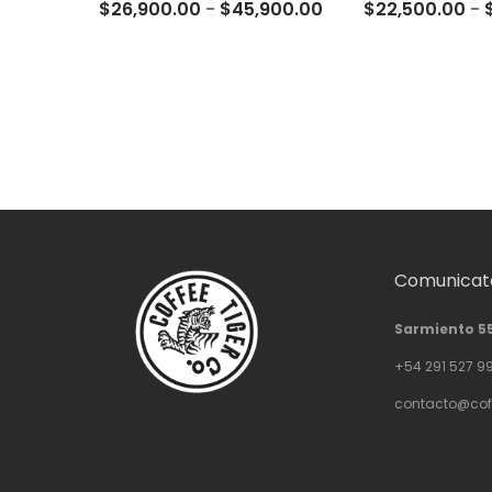
Rango
$
26,900.00
-
$
45,900.00
$
22,500.00
-
de
precios:
desde
$26,900.00
hasta
$45,900.00
Comunicate
Sarmiento 5
+54 291 527 9
contacto@cof