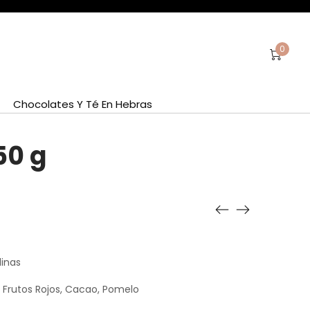
0
Chocolates Y Té En Hebras
50 g
linas
Frutos Rojos, Cacao, Pomelo