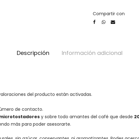
Compartir con
Descripción
Información adicional
valoraciones del producto están activadas.
número de contacto.
microtostadores
y sobre todo amantes del café que desde
2
iendo más para poder asesorarte.
urales, sin azúcar, conservantes, ni aromatizantes. Podes acer