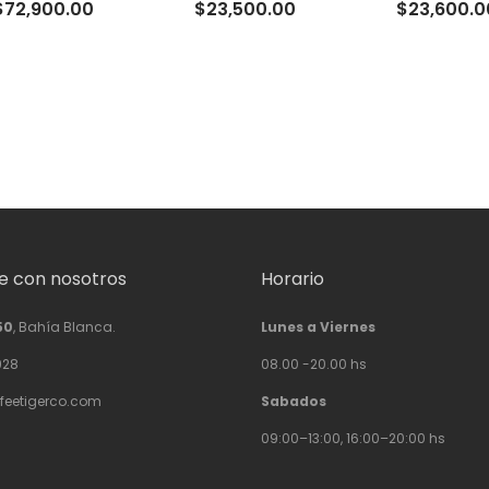
Rango
$
72,900.00
$
23,500.00
$
23,600.0
de
precios:
desde
$22,500.00
hasta
$72,900.00
 con nosotros
Horario
50
, Bahía Blanca.
Lunes a Viernes
928
08.00 -20.00 hs
feetigerco.com
Sabados
09:00–13:00, 16:00–20:00 hs