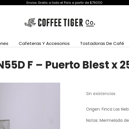
Envios Gratis a todo el País a partir de $79000
ones
Cafeteras Y Accesorios
Tostadoras De Café
55D F – Puerto Blest x 2
Sin existencias
Origen: Finca Las Neb
Notas: Mermelada de 