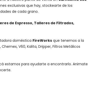
nes exclusivas que hay, stockearte de los
lidades de cada grano.
leres de Espresso, Talleres de Filtrados,
stadora doméstica
FireWorks
que tenemos a la
,
Chemex
, V60,
Kalita
, Dripper, Filtros Metálicos
y acá estamos para ayudarte a encontrarlo. Animate
ecerte.