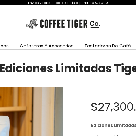
Envios Gratis a todo el País a partir de $79000
ones
Cafeteras Y Accesorios
Tostadoras De Café
Ediciones Limitadas Tig
$
27,300
Ediciones Limitadas