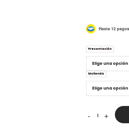
Hasta 12 pagos 
Presentación
Molienda
Burundi
-
+
Muyinga