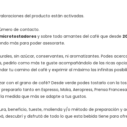
valoraciones del producto están activadas.
número de contacto.
microtostadores
y sobre todo amantes del café que desde
2
iendo más para poder asesorarte.
urales, sin azúcar, conservantes, ni aromatizantes. Podes acer
es, pedirlo como más te guste acompañándolo de las ricas opcio
dar tu camino del café y exprimir al máximo las infinitas posibi
lizar con el grano de café? Desde verde podes tostarlo con la
to
 prepararlo tanto en Espresso,
Moka
,
Aeropress
,
Prensa Francesa
n la medida que más se adapte a tus gustos.
altura, beneficio, tueste, molienda y/o método de preparación 
á, descubrí y disfrutá de todo lo que esta bebida tiene para ofr