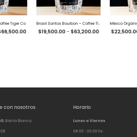
offee Tiger Co
Brasil Santos Bourbon – Coffee Tiger Co
Rango
Rango
$
66,500.00
$
19,500.00
-
$
63,200.00
$
22,500.0
de
de
precios:
precios:
desde
desde
$20,500.00
$19,500.00
hasta
hasta
$66,500.00
$63,200.00
 con nosotros
Horario
50
, Bahía Blanca.
Lunes a Viernes
928
08.00 -20.00 hs