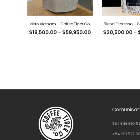
Nitro Vietnam – Coffee Tiger Co
Blend Espresso – C
Rango
$
18,500.00
-
$
59,950.00
$
20,500.00
-
de
precios:
desde
$18,500.00
hasta
$59,950.00
Comunicate
Sarmiento 5
+54 291 527 9