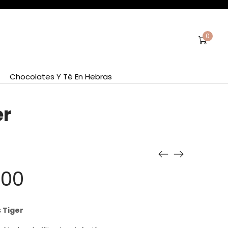
0
Chocolates Y Té En Hebras
er
.00
 Tiger