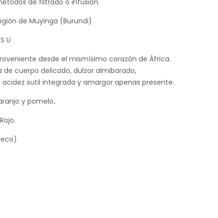
todos de filtrado o infusión.
región de Muyinga (Burundi)
S U
oveniente desde el mismísimo corazón de África.
 de cuerpo delicado, dulzor almibarado,
acidez sutil integrada y amargor apenas presente.
 naranjo y pomelo
.
Rojo.
Seco)