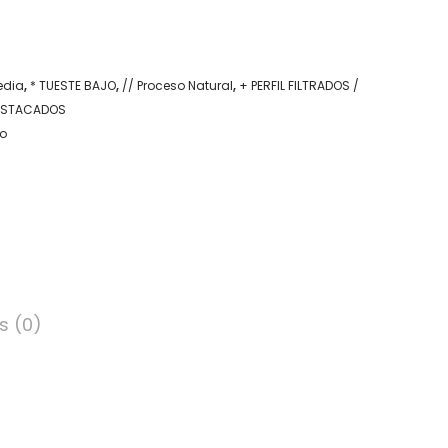
edia
,
* TUESTE BAJO
,
// Proceso Natural
,
+ PERFIL FILTRADOS /
ESTACADOS
Co
s (0)