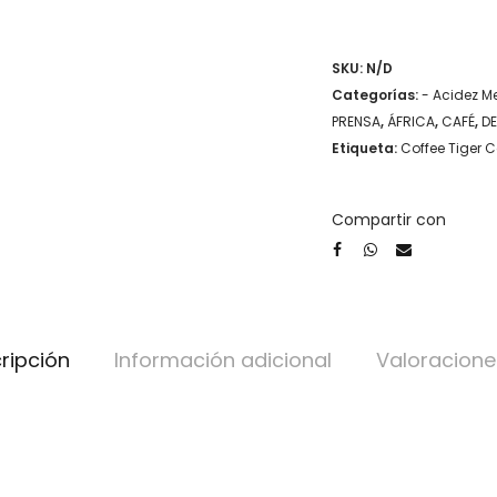
-
Ediciones
SKU:
N/D
Limitadas
Categorías:
- Acidez M
Tiger
PRENSA
,
ÁFRICA
,
CAFÉ
,
D
Etiqueta:
Coffee Tiger 
cantidad
Compartir con
ripción
Información adicional
Valoracione