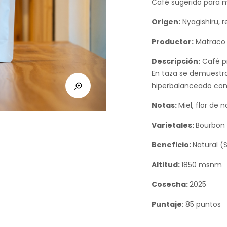
Café sugerido para mé
Origen:
Nyagishiru, 
Productor:
Matraco 
Descripción:
Café pr
En taza se demuestra
hiperbalanceado con 
Notas:
Miel, flor de
Varietales:
Bourbon 
Beneficio:
Natural (
Altitud:
1850 msnm
Cosecha:
2025
Puntaje
: 85 puntos