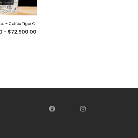
México Orgánico – Coffee Tiger Co
Rango
0
-
$
72,900.00
de
precios:
desde
$22,500.00
hasta
$72,900.00
Facebook
Instagram