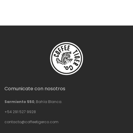
Comunicate con nosotros
Sarmiento 550
, Bahía Blanca.
+54 291 527 9928
contacto@coffeetigerco.com