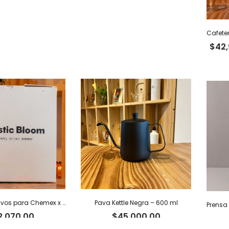
Cafete
$
42
Filtros alternativos para Chemex x 100 u.
Pava Kettle Negra – 600 ml
2,070.00
$
45,000.00