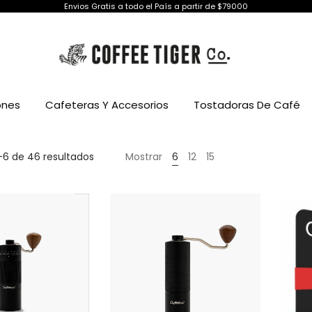
Envios Gratis a todo el País a partir de $79000
ones
Cafeteras Y Accesorios
Tostadoras De Café
Ordenado
–6 de 46 resultados
Mostrar
6
12
15
por
precio:
alto
a
bajo