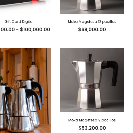
Gift Card Digital
Moka Magefesa 12 pocillos
Rango
000.00
-
$
100,000.00
$
68,000.00
de
precios:
desde
$10,000.00
hasta
$100,000.00
Moka Magefesa 9 pocillos
$
53,200.00