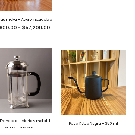
ras moka – Acero Inoxidable
Rango
,900.00
-
$
57,200.00
de
precios:
desde
$42,900.00
hasta
$57,200.00
Prensa Francesa – Vidrio y metal. 1 L
Pava Kettle Negra – 350 ml
$
40,500.00
$
40,000.00