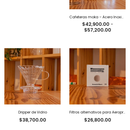
Cafeteras moka – Acero Inoxidable
$
42,900.00
-
Rango
$
57,200.00
de
precios:
desde
$42,900
hasta
$57,200
Dripper de Vidrio
Filtros alternativos para Aeropress x 100 u.
$
38,700.00
$
26,800.00